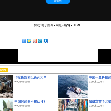
转载:
电子邮件
•
网址
•
编辑
•
HTML
印度撕毁和以色列大单
中国一黑科技
v.youku.com
v.youku.com
中国的武器不被认可?
俄成立首个北
v.youku.com
v.youku.com