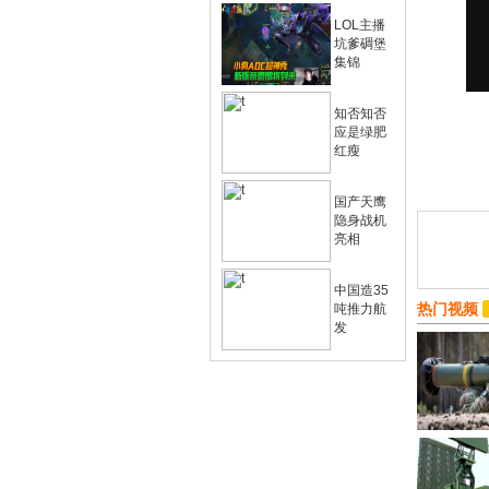
LOL主播
坑爹碉堡
集锦
知否知否
应是绿肥
红瘦
国产天鹰
隐身战机
亮相
中国造35
热门视频
吨推力航
发