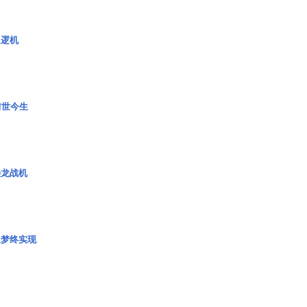
巡逻机
前世今生
枭龙战机
艇梦终实现