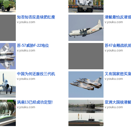
知否知否应是绿肥红瘦
潜艇最怕反潜
v.youku.com
v.youku.com
苏-57威胁F-22地位
苏47金雕战机
v.youku.com
v.youku.com
中国为何还服役三代机
又有国家想买
v.youku.com
v.youku.com
涡扇13已经成功定型!
亚洲大国核潜
v.youku.com
v.youku.com