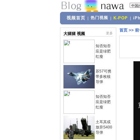
视频首页
热门视频
|
|
K-POP
|
iP
首页
>>
前
大猩猩 视频
更多
知否知否
应是绿肥
红瘦
苏57可携
带多枚核
导弹
知否知否
应是绿肥
红瘦
土耳其或
放弃S400
导弹