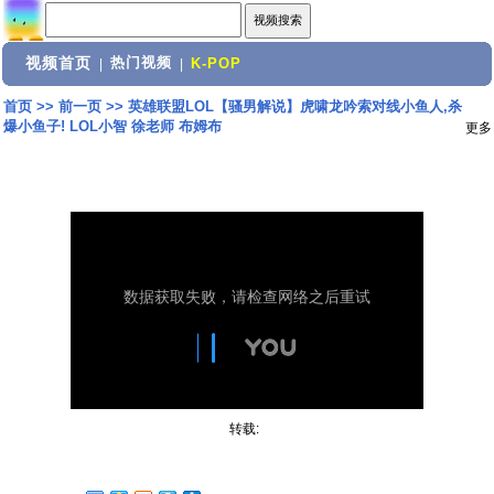
视频首页
热门视频
|
|
K-POP
首页
>>
前一页
>>
英雄联盟LOL【骚男解说】虎啸龙吟索对线小鱼人,杀
爆小鱼子! LOL小智 徐老师 布姆布
更多
转载: