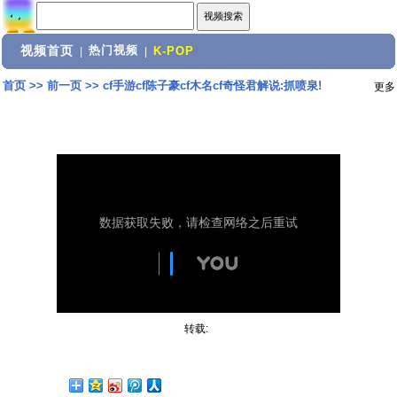
视频首页
热门视频
|
|
K-POP
首页
>>
前一页
>>
cf手游cf陈子豪cf木名cf奇怪君解说:抓喷泉!
更多
转载: