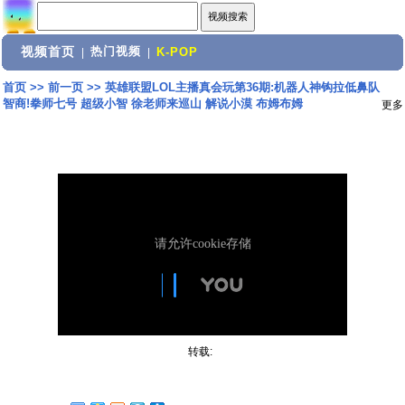
视频首页
热门视频
|
|
K-POP
首页
>>
前一页
>>
英雄联盟LOL主播真会玩第36期:机器人神钩拉低鼻队
智商!拳师七号 超级小智 徐老师来巡山 解说小漠 布姆布姆
更多
转载: