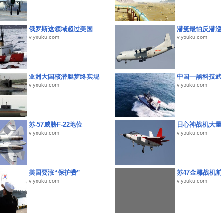
俄罗斯这领域超过美国
潜艇最怕反潜
v.youku.com
v.youku.com
亚洲大国核潜艇梦终实现
中国一黑科技
v.youku.com
v.youku.com
苏-57威胁F-22地位
日心神战机大
v.youku.com
v.youku.com
美国要涨“保护费”
苏47金雕战机
v.youku.com
v.youku.com