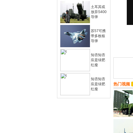
土耳其或
放弃S400
导弹
苏57可携
带多枚核
导弹
知否知否
应是绿肥
红瘦
知否知否
热门视频
应是绿肥
红瘦