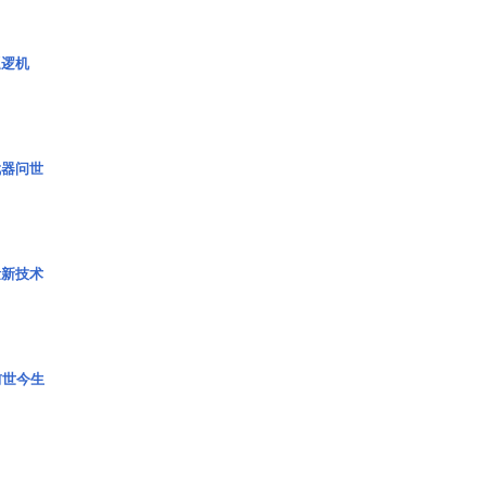
巡逻机
武器问世
量新技术
前世今生