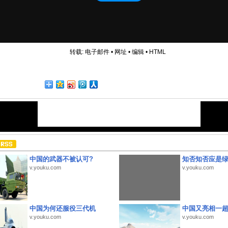
转载:
电子邮件
•
网址
•
编辑
•
HTML
中国的武器不被认可?
知否知否应是
v.youku.com
v.youku.com
中国为何还服役三代机
中国又亮相一
v.youku.com
v.youku.com