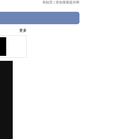
初始页
|
添加搜索提供商
更多