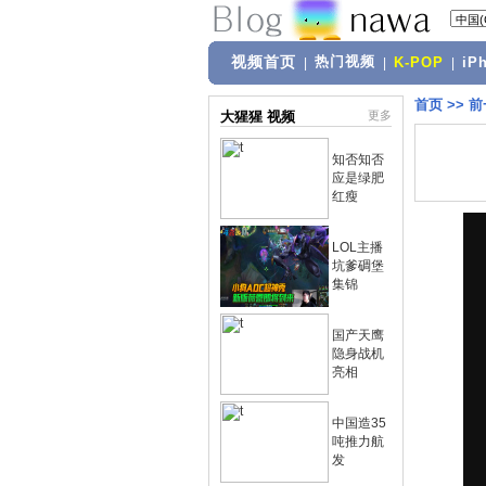
视频首页
热门视频
|
|
K-POP
|
iP
首页
>>
前
大猩猩 视频
更多
知否知否
应是绿肥
红瘦
LOL主播
坑爹碉堡
集锦
国产天鹰
隐身战机
亮相
中国造35
吨推力航
发