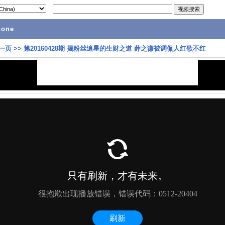
hone
一页
>>
第20160428期 揭粉丝追星的生财之道 薛之谦被调侃人红歌不红