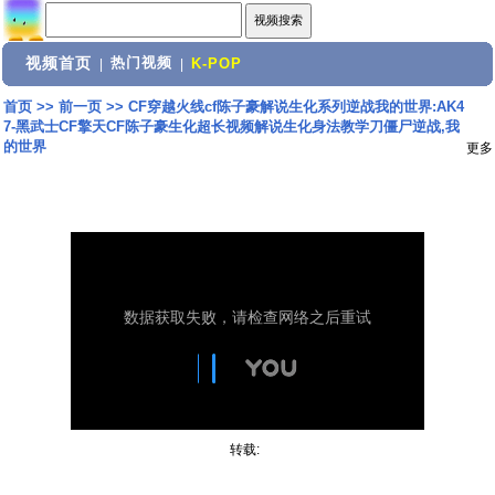
视频首页
热门视频
|
|
K-POP
首页
>>
前一页
>>
CF穿越火线cf陈子豪解说生化系列逆战我的世界:AK4
7-黑武士CF擎天CF陈子豪生化超长视频解说生化身法教学刀僵尸逆战,我
的世界
更多
转载: