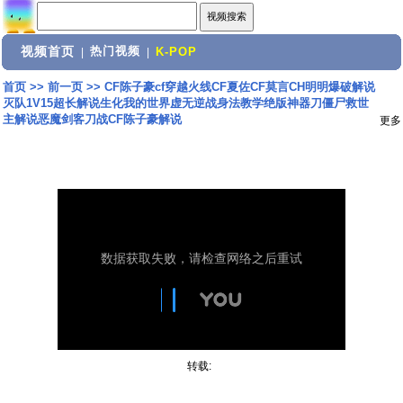
视频首页
热门视频
|
|
K-POP
首页
>>
前一页
>>
CF陈子豪cf穿越火线CF夏佐CF莫言CH明明爆破解说
灭队1V15超长解说生化我的世界虚无逆战身法教学绝版神器刀僵尸救世
主解说恶魔剑客刀战CF陈子豪解说
更多
转载: