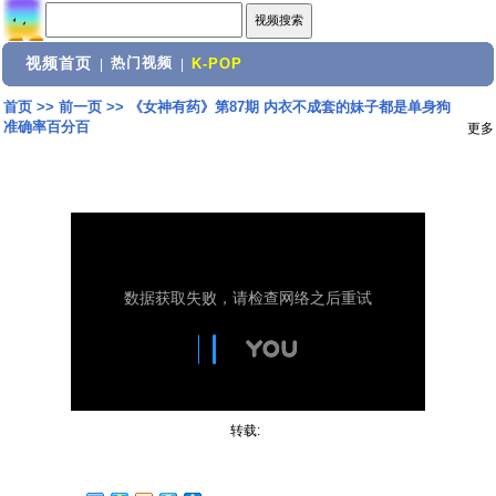
视频首页
热门视频
|
|
K-POP
首页
>>
前一页
>>
《女神有药》第87期 内衣不成套的妹子都是单身狗
准确率百分百
更多
转载: