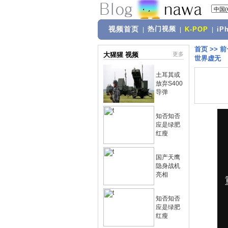
视频首页
热门视频
|
|
K-POP
|
iP
首页
>>
前
大猩猩 视频
更多
世界虚无
土耳其或
放弃S400
导弹
知否知否
应是绿肥
红瘦
国产天鹰
隐身战机
亮相
知否知否
应是绿肥
红瘦