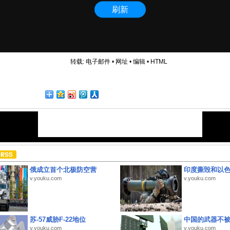
转载:
电子邮件
•
网址
•
编辑
•
HTML
俄成立首个北极防空营
印度撕毁和以
v.youku.com
v.youku.com
苏-57威胁F-22地位
中国的武器不被
v.youku.com
v.youku.com