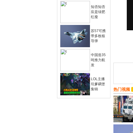
知否知否
应是绿肥
红瘦
苏57可携
带多枚核
导弹
中国造35
吨推力航
发
LOL主播
坑爹碉堡
集锦
热门视频