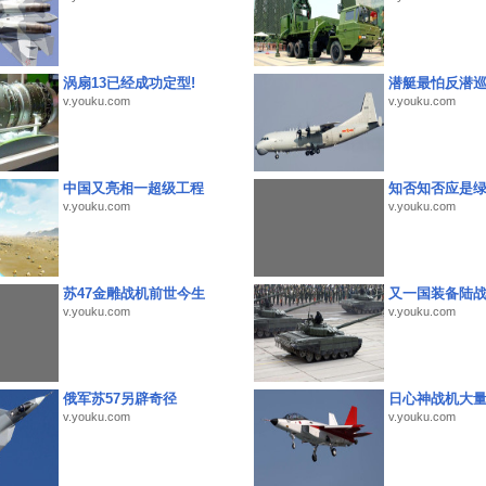
涡扇13已经成功定型!
潜艇最怕反潜
v.youku.com
v.youku.com
中国又亮相一超级工程
知否知否应是
v.youku.com
v.youku.com
苏47金雕战机前世今生
又一国装备陆
v.youku.com
v.youku.com
俄军苏57另辟奇径
日心神战机大
v.youku.com
v.youku.com