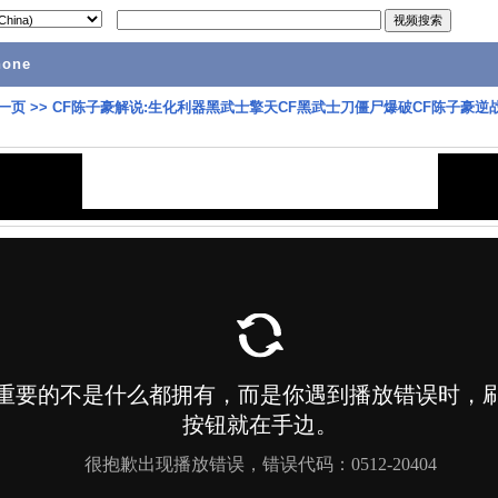
hone
一页
>>
CF陈子豪解说:生化利器黑武士擎天CF黑武士刀僵尸爆破CF陈子豪逆