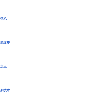
巡逻机
绿肥红瘦
战之王
量新技术