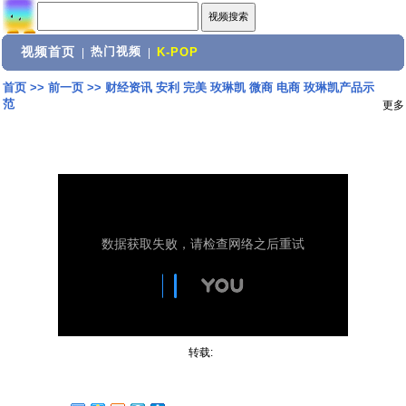
视频首页
热门视频
|
|
K-POP
首页
>>
前一页
>>
财经资讯 安利 完美 玫琳凯 微商 电商 玫琳凯产品示
范
更多
转载: