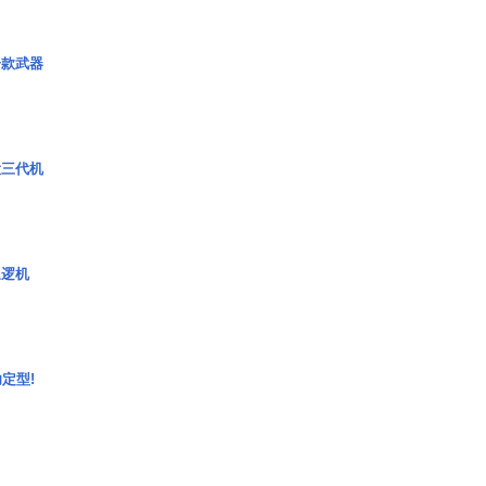
一款武器
役三代机
巡逻机
定型!