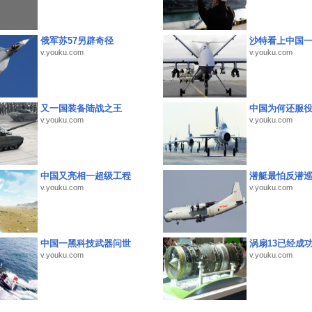
俄军苏57另辟奇径
沙特看上中国
v.youku.com
v.youku.com
又一国装备陆战之王
中国为何还服
v.youku.com
v.youku.com
中国又亮相一超级工程
潜艇最怕反潜
v.youku.com
v.youku.com
中国一黑科技武器问世
涡扇13已经成功
v.youku.com
v.youku.com