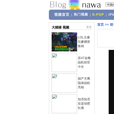
视频首页
热门视频
|
|
K-POP
|
iP
首页
>>
前
大猩猩 视频
更多
LOL主播
坑爹碉堡
集锦
苏47金雕
战机前世
今生
国产天鹰
隐身战机
亮相
知否知否
应是绿肥
红瘦