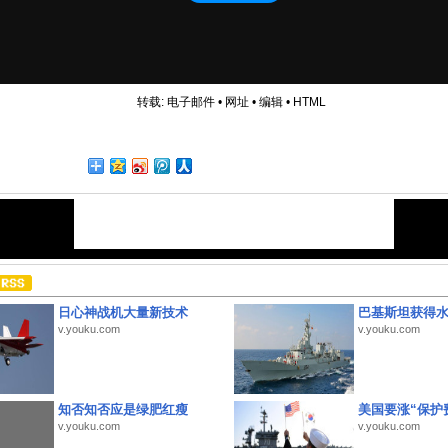
转载:
电子邮件
•
网址
•
编辑
•
HTML
日心神战机大量新技术
巴基斯坦获得
v.youku.com
v.youku.com
知否知否应是绿肥红瘦
美国要涨“保护
v.youku.com
v.youku.com