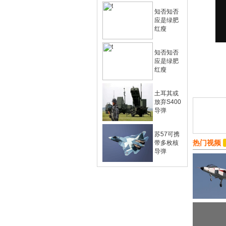
知否知否
应是绿肥
红瘦
知否知否
应是绿肥
红瘦
土耳其或
放弃S400
导弹
苏57可携
热门视频
带多枚核
导弹