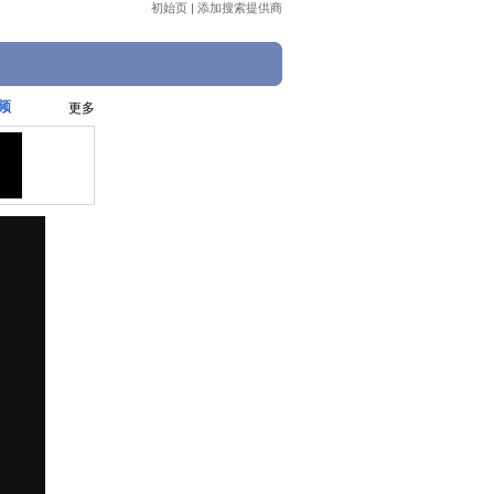
初始页
|
添加搜索提供商
频
更多