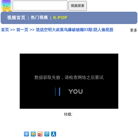
视频首页
热门视频
|
|
K-POP
首页
>>
前一页
>>
逆战空明大叔菜鸟爆破秘籍03期:阴人偷屁股
更多
转载: