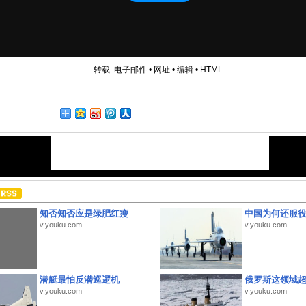
转载:
电子邮件
•
网址
•
编辑
•
HTML
知否知否应是绿肥红瘦
中国为何还服
v.youku.com
v.youku.com
潜艇最怕反潜巡逻机
俄罗斯这领域
v.youku.com
v.youku.com