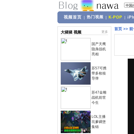
视频首页
热门视频
|
|
K-POP
|
iP
首页
>>
前
大猩猩 视频
更多
国产天鹰
隐身战机
亮相
苏57可携
带多枚核
导弹
苏47金雕
战机前世
今生
LOL主播
坑爹碉堡
集锦