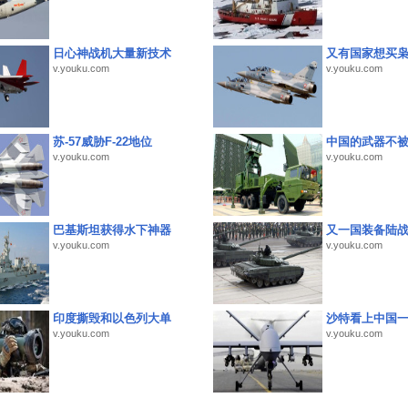
日心神战机大量新技术
又有国家想买
v.youku.com
v.youku.com
苏-57威胁F-22地位
中国的武器不被
v.youku.com
v.youku.com
巴基斯坦获得水下神器
又一国装备陆
v.youku.com
v.youku.com
印度撕毁和以色列大单
沙特看上中国
v.youku.com
v.youku.com