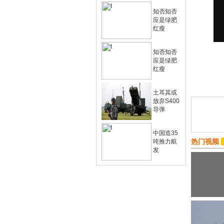
知否知否
应是绿肥
红瘦
知否知否
应是绿肥
红瘦
土耳其或
放弃S400
导弹
中国造35
热门视频
吨推力航
发