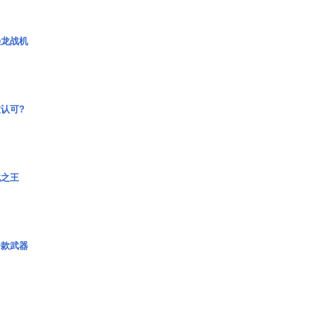
枭龙战机
认可?
战之王
一款武器