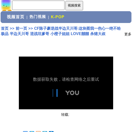
视频首页
热门视频
|
|
K-POP
首页
>>
前一页
>>
CF陈子豪逆战半边天川哥:这块图我一伤心一绝不给
极品 半边天川哥 逆战坑爹哥 小橙子姐姐 LOVE囍囍 杀猪大叔
更多
转载: