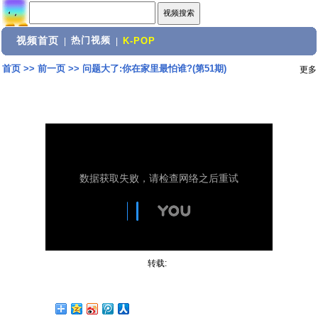
视频首页
热门视频
|
|
K-POP
首页
>>
前一页
>>
问题大了:你在家里最怕谁?(第51期)
更多
转载: