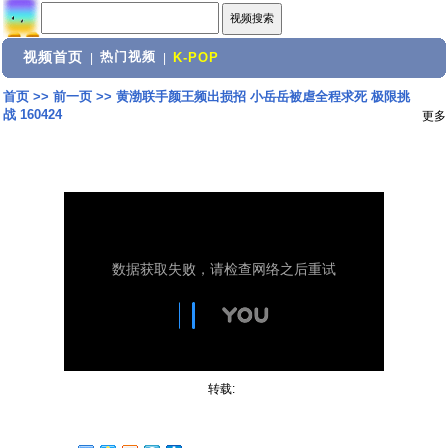
视频首页
热门视频
|
|
K-POP
首页
>>
前一页
>>
黄渤联手颜王频出损招 小岳岳被虐全程求死 极限挑
战 160424
更多
转载: