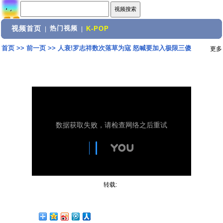
视频首页
热门视频
|
|
K-POP
首页
>>
前一页
>>
人衰!罗志祥数次落草为寇 怒喊要加入极限三傻
更多
转载: