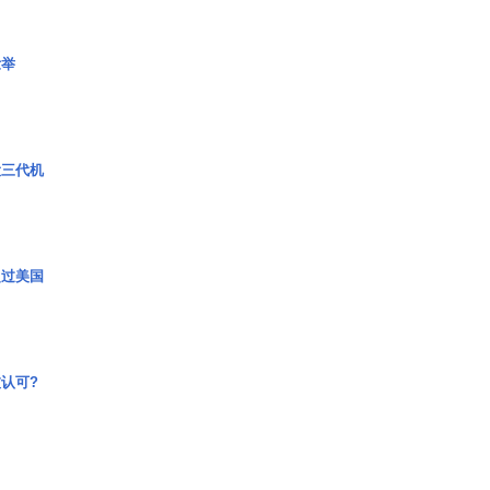
壮举
役三代机
超过美国
认可?