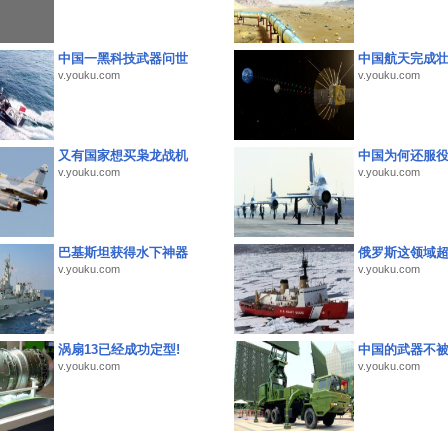
中国一黑科技武器问世
中国航天完成
v.youku.com
v.youku.com
又有国家想买枭龙战机
中国为何还服
v.youku.com
v.youku.com
巴基斯坦获得水下神器
俄罗斯这领域
v.youku.com
v.youku.com
涡扇13已经成功定型!
中国的武器不被
v.youku.com
v.youku.com