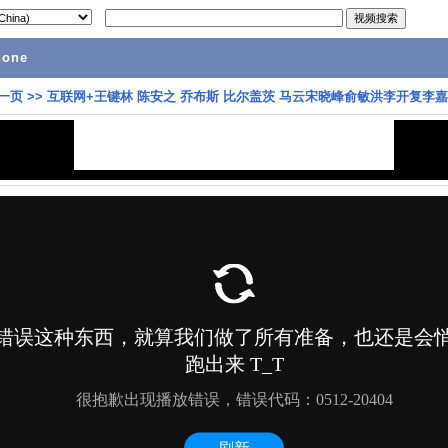
hone
一页
>>
互联网+王键林 陈安之 乔布斯 比尔盖茨 马云宋晓峰俞敏洪李开复李