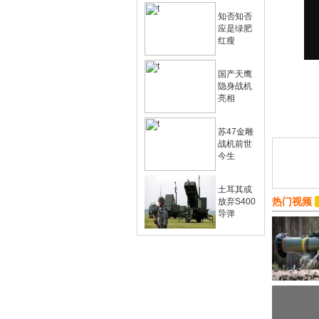
知否知否
应是绿肥
红瘦
国产天鹰
隐身战机
亮相
苏47金雕
战机前世
今生
土耳其或
热门视频
放弃S400
导弹