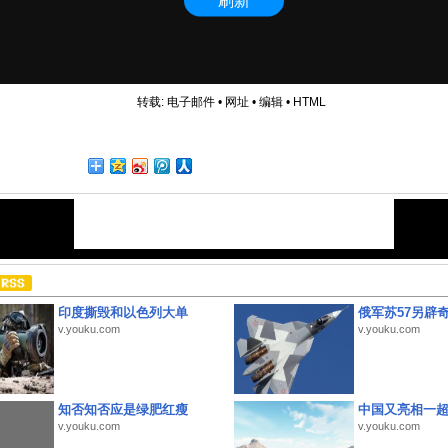
转载:
电子邮件
•
网址
•
编辑
•
HTML
印度撕毁和以色列大单
俄军苏57另辟
v.youku.com
v.youku.com
知否知否应是绿肥红瘦
中国又亮相一
v.youku.com
v.youku.com