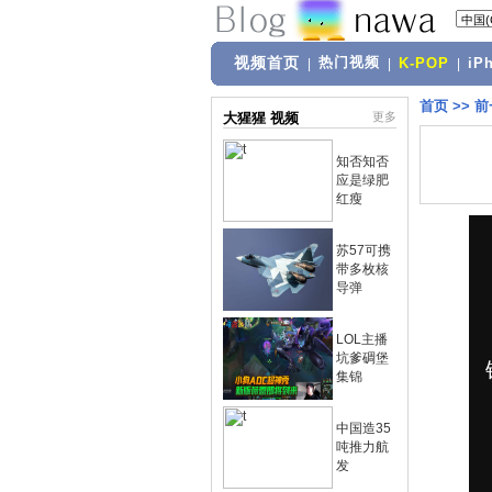
视频首页
热门视频
|
|
K-POP
|
iP
首页
>>
前
大猩猩 视频
更多
知否知否
应是绿肥
红瘦
苏57可携
带多枚核
导弹
LOL主播
坑爹碉堡
集锦
中国造35
吨推力航
发