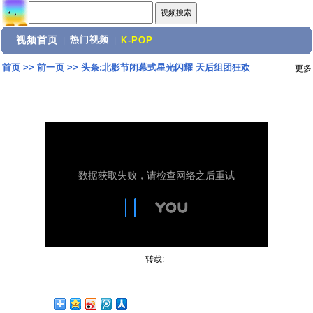
视频首页
热门视频
|
|
K-POP
首页
>>
前一页
>>
头条:北影节闭幕式星光闪耀 天后组团狂欢
更多
转载: