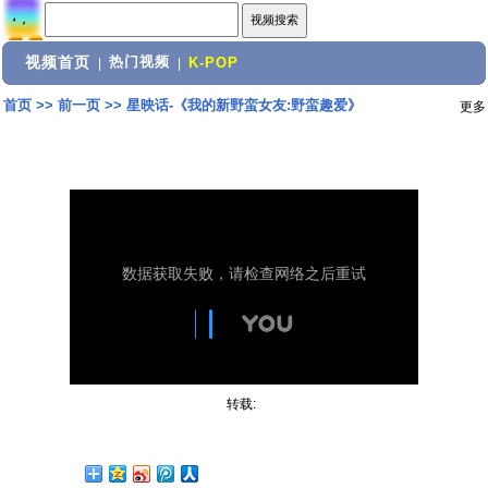
视频首页
热门视频
|
|
K-POP
首页
>>
前一页
>>
星映话-《我的新野蛮女友:野蛮趣爱》
更多
转载: