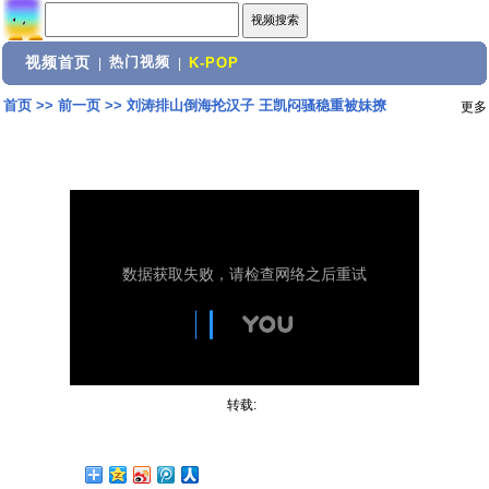
视频首页
热门视频
|
|
K-POP
首页
>>
前一页
>>
刘涛排山倒海抡汉子 王凯闷骚稳重被妹撩
更多
转载: