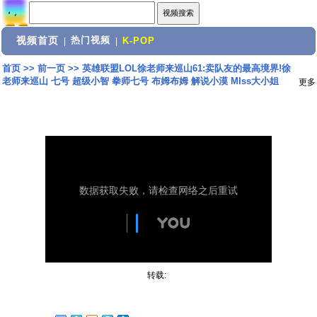
视频首页
热门视频
|
|
K-POP
首页
>>
前一页
>>
英雄联盟LOL徐老师来巡山61:卖队友的最高境界!徐
老师来巡山 七号 超级小智 拳师七号 布姆布姆 解说小漠 MIss大小姐
更多
转载: