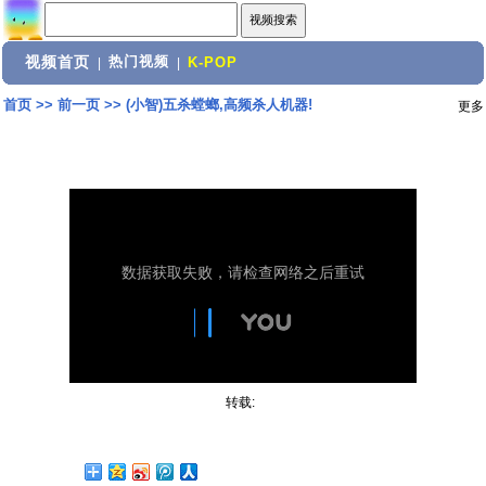
视频首页
热门视频
|
|
K-POP
首页
>>
前一页
>>
(小智)五杀螳螂,高频杀人机器!
更多
转载: