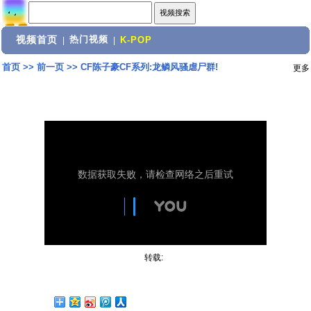
视频首页
热门视频
|
|
K-POP
首页
>>
前一页
>>
CF陈子豪CF系列:龙鳞风骚虐尸群!
更多
转载: