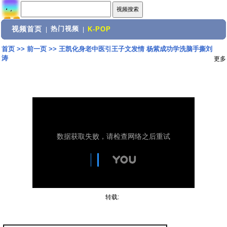
视频首页
热门视频
|
|
K-POP
首页
>>
前一页
>>
王凯化身老中医引王子文发情 杨紫成功学洗脑手撕刘
涛
更多
转载: