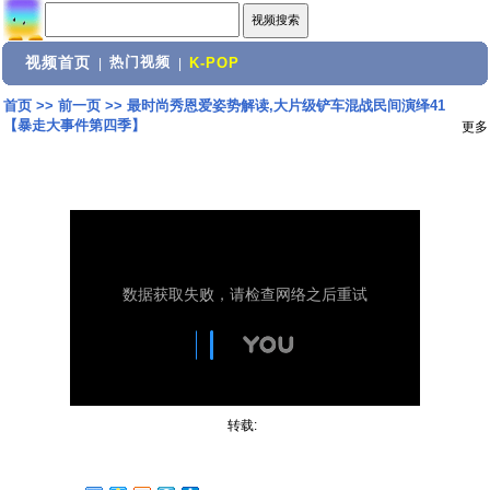
视频首页
热门视频
|
|
K-POP
首页
>>
前一页
>>
最时尚秀恩爱姿势解读,大片级铲车混战民间演绎41
【暴走大事件第四季】
更多
转载: