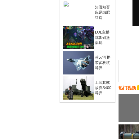
知否知否
应是绿肥
红瘦
LOL主播
坑爹碉堡
集锦
苏57可携
带多枚核
导弹
土耳其或
热门视频
放弃S400
导弹