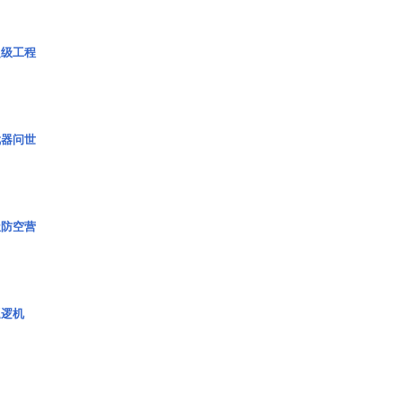
超级工程
武器问世
极防空营
巡逻机