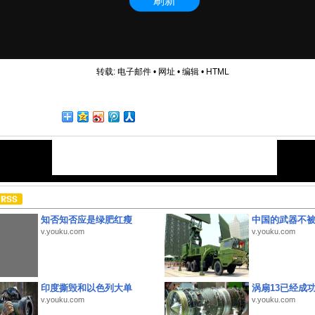
转载:
电子邮件
•
网址
•
编辑
•
HTML
知否知否应是绿肥红瘦
中国的武器不被
v.youku.com
v.youku.com
印度撕毁和以色列大单
涡扇13已经成功
v.youku.com
v.youku.com