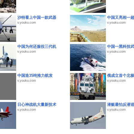
沙特看上中国一款武器
中国又亮相一
v.youku.com
v.youku.com
中国为何还服役三代机
中国一黑科技
v.youku.com
v.youku.com
中国造35吨推力航发
俄成立首个北
v.youku.com
v.youku.com
日心神战机大量新技术
潜艇最怕反潜
v.youku.com
v.youku.com