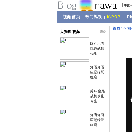
视频首页
热门视频
|
|
K-POP
|
iP
首页
>>
前
大猩猩 视频
更多
国产天鹰
隐身战机
亮相
知否知否
应是绿肥
红瘦
苏47金雕
战机前世
今生
知否知否
应是绿肥
红瘦