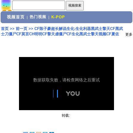
视频首页
热门视频
|
|
K-POP
首页
>>
前一页
>>
CF陈子豪超长解说生化:生化利器黑武士擎天CF黑武
士刀僵尸CF莫言CH明明CF擎天虐僵尸CF生化黑武士擎天视频CF夏佐
更多
转载: