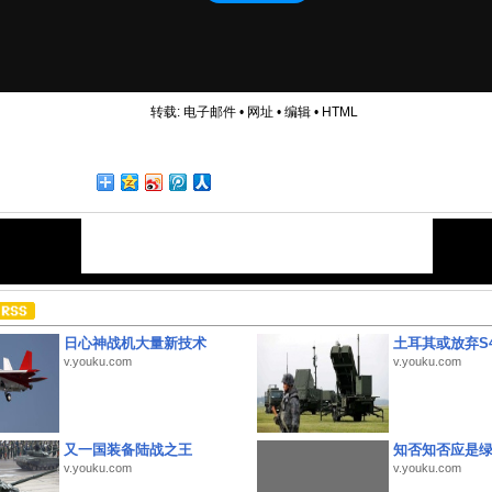
转载:
电子邮件
•
网址
•
编辑
•
HTML
日心神战机大量新技术
土耳其或放弃S4
v.youku.com
v.youku.com
又一国装备陆战之王
知否知否应是
v.youku.com
v.youku.com