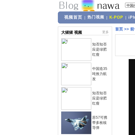
视频首页
热门视频
|
|
K-POP
|
iP
首页
>>
前
大猩猩 视频
更多
知否知否
应是绿肥
红瘦
中国造35
吨推力航
发
知否知否
应是绿肥
红瘦
苏57可携
带多枚核
导弹