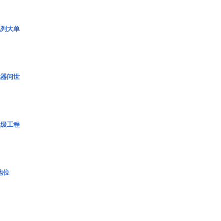
色列大单
武器问世
超级工程
2地位