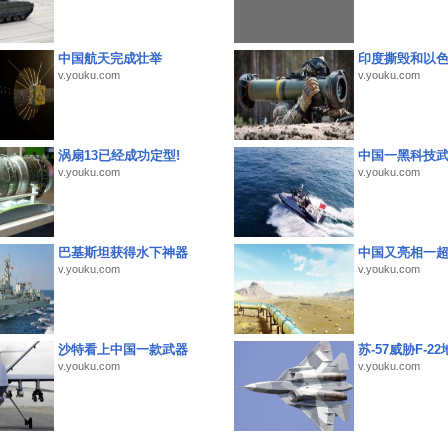
中国航天完成壮举
印度撕毁和以
v.youku.com
v.youku.com
涡扇13已经成功定型!
中国一黑科技
v.youku.com
v.youku.com
巴基斯坦获得水下神器
中国又亮相一
v.youku.com
v.youku.com
沙特看上中国一款武器
苏-57威胁F-2
v.youku.com
v.youku.com