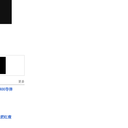
更多
00导弹
绿肥红瘦