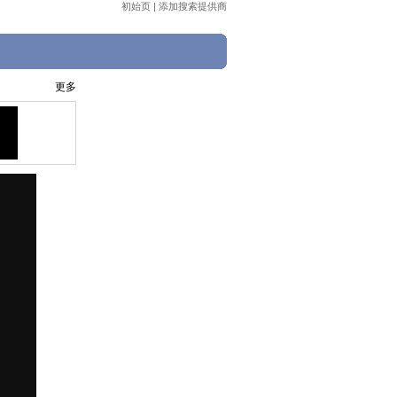
初始页
|
添加搜索提供商
更多