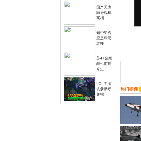
国产天鹰
隐身战机
亮相
知否知否
应是绿肥
红瘦
苏47金雕
战机前世
今生
LOL主播
热门视频
坑爹碉堡
集锦