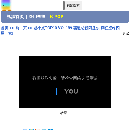
视频首页
热门视频
|
|
K-POP
首页
>>
前一页
>>
起小点TOP10 VOL189 霸道总裁阿兹尔 疯狂壁咚四
男一女!
更多
转载: