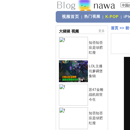
视频首页
热门视频
|
|
K-POP
|
iP
首页
>>
前
大猩猩 视频
更多
知否知否
应是绿肥
红瘦
LOL主播
坑爹碉堡
集锦
苏47金雕
战机前世
今生
知否知否
应是绿肥
红瘦