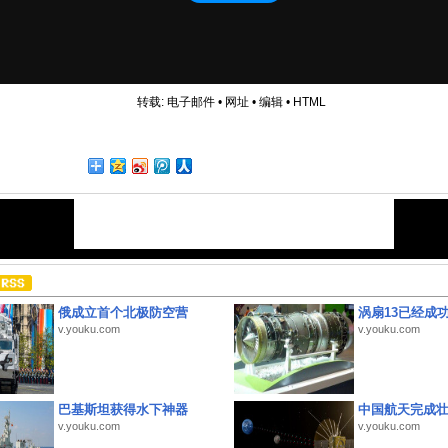
转载:
电子邮件
•
网址
•
编辑
•
HTML
俄成立首个北极防空营
涡扇13已经成功
v.youku.com
v.youku.com
巴基斯坦获得水下神器
中国航天完成
v.youku.com
v.youku.com