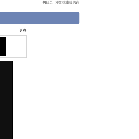
初始页
|
添加搜索提供商
更多