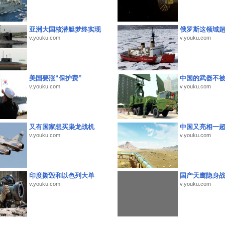
亚洲大国核潜艇梦终实现
俄罗斯这领域
v.youku.com
v.youku.com
美国要涨“保护费”
中国的武器不被
v.youku.com
v.youku.com
又有国家想买枭龙战机
中国又亮相一
v.youku.com
v.youku.com
印度撕毁和以色列大单
国产天鹰隐身
v.youku.com
v.youku.com