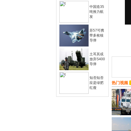
中国造35
吨推力航
发
苏57可携
带多枚核
导弹
土耳其或
放弃S400
导弹
知否知否
热门视频
应是绿肥
红瘦