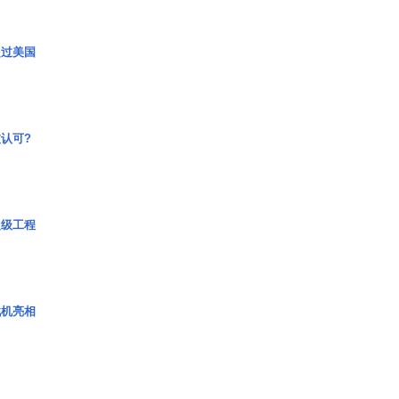
超过美国
认可?
超级工程
战机亮相