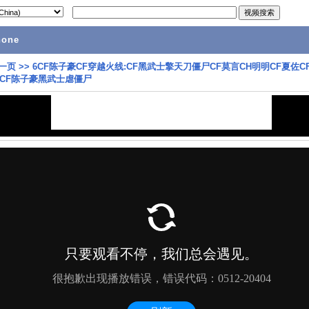
hone
一页
>>
6CF陈子豪CF穿越火线:CF黑武士擎天刀僵尸CF莫言CH明明CF夏佐C
CF陈子豪黑武士虐僵尸