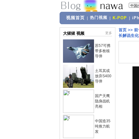
视频首页
热门视频
|
|
K-POP
|
iP
首页
>>
前
大猩猩 视频
更多
长解说生化
苏57可携
带多枚核
导弹
土耳其或
放弃S400
导弹
国产天鹰
隐身战机
亮相
中国造35
吨推力航
发