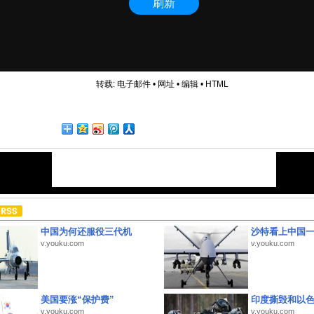
转载:
电子邮件
•
网址
•
编辑
•
HTML
中国为何还服役三代机
沙特看上中国
v.youku.com
v.youku.com
美国要涨“保护费”
印度撕毁和以
v.youku.com
v.youku.com