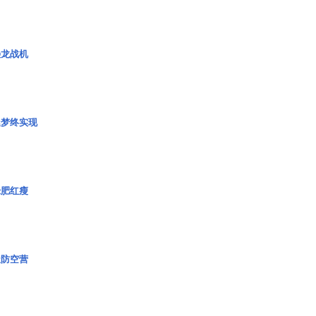
枭龙战机
艇梦终实现
绿肥红瘦
极防空营