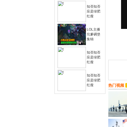
知否知否
应是绿肥
红瘦
LOL主播
坑爹碉堡
集锦
知否知否
应是绿肥
红瘦
知否知否
应是绿肥
红瘦
热门视频