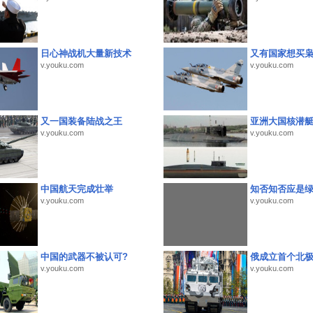
日心神战机大量新技术
又有国家想买
v.youku.com
v.youku.com
又一国装备陆战之王
亚洲大国核潜
v.youku.com
v.youku.com
中国航天完成壮举
知否知否应是
v.youku.com
v.youku.com
中国的武器不被认可?
俄成立首个北
v.youku.com
v.youku.com