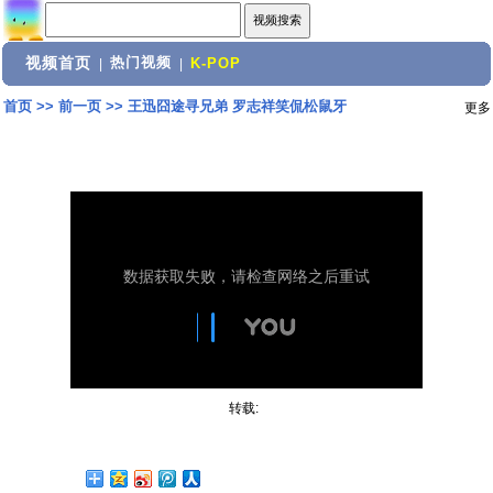
视频首页
热门视频
|
|
K-POP
首页
>>
前一页
>>
王迅囧途寻兄弟 罗志祥笑侃松鼠牙
更多
转载: