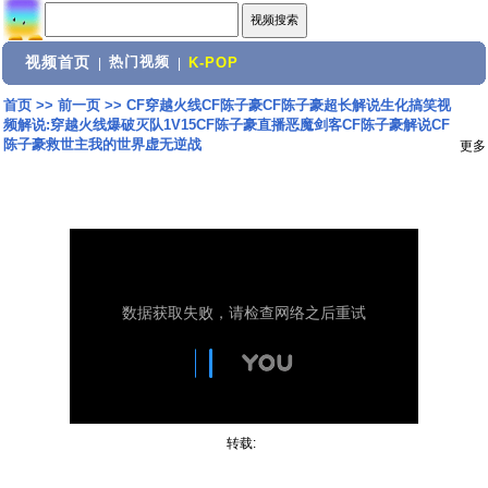
视频首页
热门视频
|
|
K-POP
首页
>>
前一页
>>
CF穿越火线CF陈子豪CF陈子豪超长解说生化搞笑视
频解说:穿越火线爆破灭队1V15CF陈子豪直播恶魔剑客CF陈子豪解说CF
陈子豪救世主我的世界虚无逆战
更多
转载: