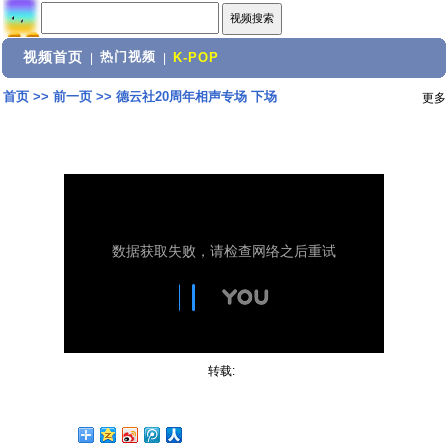
视频首页
热门视频
|
|
K-POP
首页
>>
前一页
>>
德云社20周年相声专场 下场
更多
转载: