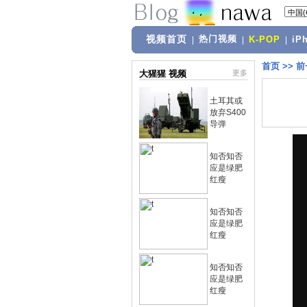
视频首页
热门视频
|
|
K-POP
|
iP
首页
>>
前
大猩猩 视频
更多
土耳其或
放弃S400
导弹
知否知否
应是绿肥
红瘦
知否知否
应是绿肥
红瘦
知否知否
应是绿肥
红瘦