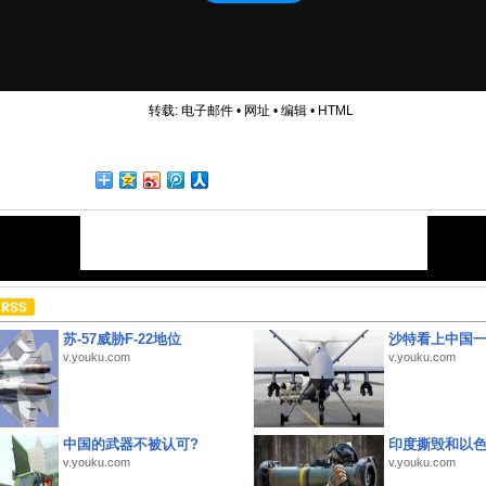
转载:
电子邮件
•
网址
•
编辑
•
HTML
苏-57威胁F-22地位
沙特看上中国
v.youku.com
v.youku.com
中国的武器不被认可?
印度撕毁和以
v.youku.com
v.youku.com