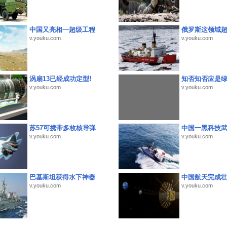
中国又亮相一超级工程
俄罗斯这领域
v.youku.com
v.youku.com
涡扇13已经成功定型!
知否知否应是
v.youku.com
v.youku.com
苏57可携带多枚核导弹
中国一黑科技
v.youku.com
v.youku.com
巴基斯坦获得水下神器
中国航天完成
v.youku.com
v.youku.com