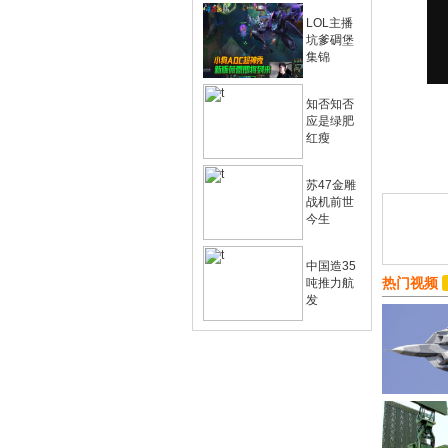
LOL主播
坑爹碉堡
集锦
知否知否
应是绿肥
红瘦
苏47金雕
战机前世
今生
中国造35
热门视频
吨推力航
发