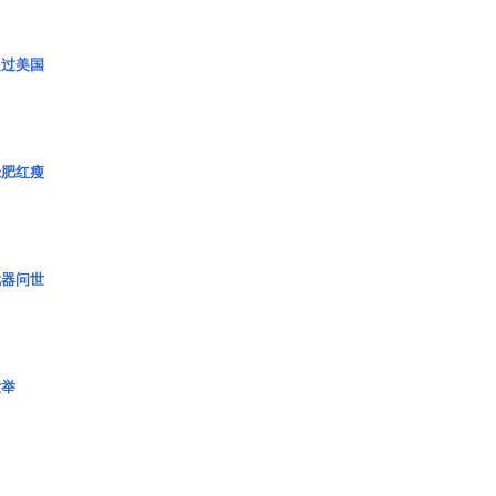
超过美国
绿肥红瘦
武器问世
壮举