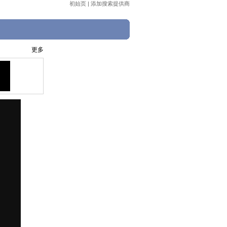
初始页
|
添加搜索提供商
更多