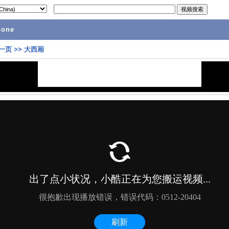
hone
一页
>>
大西厢