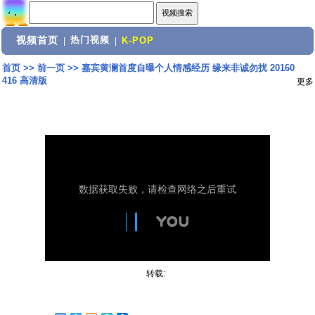
视频首页
热门视频
|
|
K-POP
首页
>>
前一页
>>
嘉宾黄澜首度自曝个人情感经历 缘来非诚勿扰 20160
416 高清版
更多
转载: