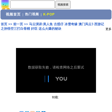
视频首页
热门视频
|
|
K-POP
首页
>>
前一页
>>
马云演讲:美人鱼 古惑仔 冰雪奇缘 澳门风云3 西游记
之孙悟空三打白骨精 奸臣 这么火爆的秘诀
更多
转载: