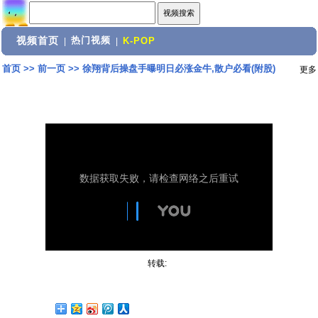
视频首页
热门视频
|
|
K-POP
首页
>>
前一页
>>
徐翔背后操盘手曝明日必涨金牛,散户必看(附股)
更多
转载: