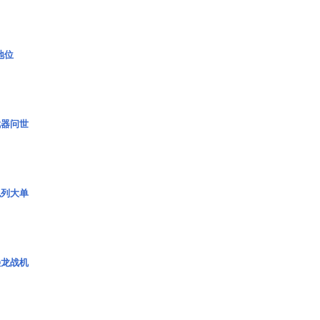
2地位
武器问世
色列大单
枭龙战机