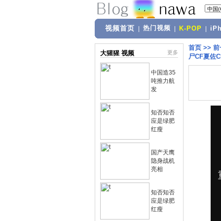
视频首页
热门视频
|
|
K-POP
|
iP
首页
>>
前
大猩猩 视频
更多
尸CF夏佐
中国造35
吨推力航
发
知否知否
应是绿肥
红瘦
国产天鹰
隐身战机
亮相
知否知否
应是绿肥
红瘦