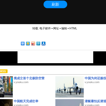
转载:
电子邮件
•
网址
•
编辑
•
HTML
俄成立首个北极防空营
中国为何还服
v.youku.com
v.youku.com
中国航天完成壮举
潜艇最怕反潜
v.youku.com
v.youku.com