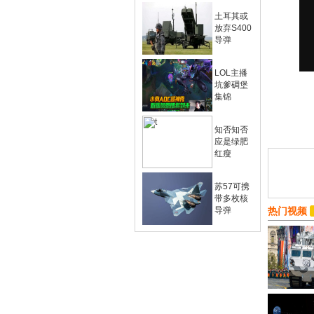
土耳其或
放弃S400
导弹
LOL主播
坑爹碉堡
集锦
知否知否
应是绿肥
红瘦
苏57可携
带多枚核
导弹
热门视频