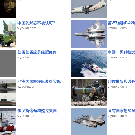
中国的武器不被认可?
苏-57威胁F-2
v.youku.com
v.youku.com
知否知否应是绿肥红瘦
中国一黑科技
v.youku.com
v.youku.com
亚洲大国核潜艇梦终实现
印度撕毁和以
v.youku.com
v.youku.com
俄罗斯这领域超过美国
又有国家想买
v.youku.com
v.youku.com