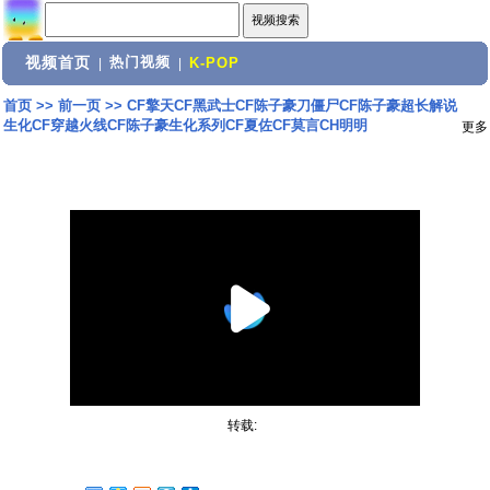
视频首页
热门视频
|
|
K-POP
首页
>>
前一页
>>
CF擎天CF黑武士CF陈子豪刀僵尸CF陈子豪超长解说
生化CF穿越火线CF陈子豪生化系列CF夏佐CF莫言CH明明
更多
转载: