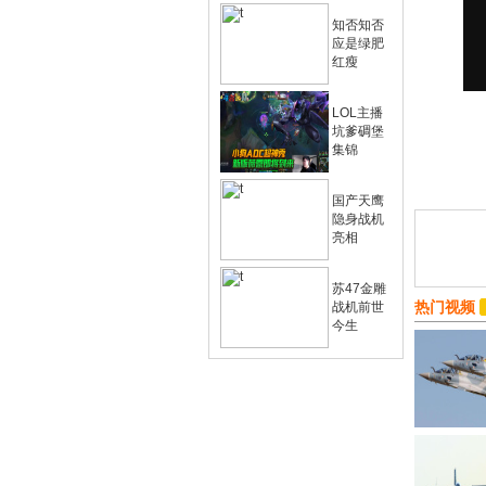
知否知否
应是绿肥
红瘦
LOL主播
坑爹碉堡
集锦
国产天鹰
隐身战机
亮相
苏47金雕
热门视频
战机前世
今生