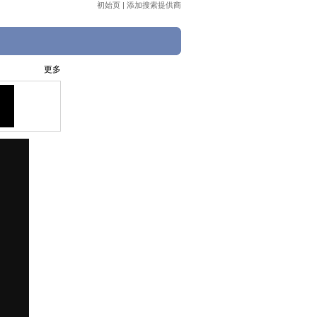
初始页
|
添加搜索提供商
更多