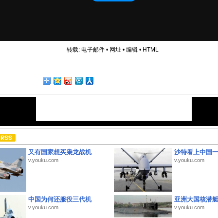
转载:
电子邮件
•
网址
•
编辑
•
HTML
又有国家想买枭龙战机
沙特看上中国
v.youku.com
v.youku.com
中国为何还服役三代机
亚洲大国核潜
v.youku.com
v.youku.com