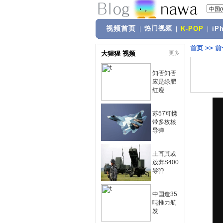
视频首页
热门视频
|
|
K-POP
|
iP
首页
>>
前
大猩猩 视频
更多
知否知否
应是绿肥
红瘦
苏57可携
带多枚核
导弹
土耳其或
放弃S400
导弹
中国造35
吨推力航
发