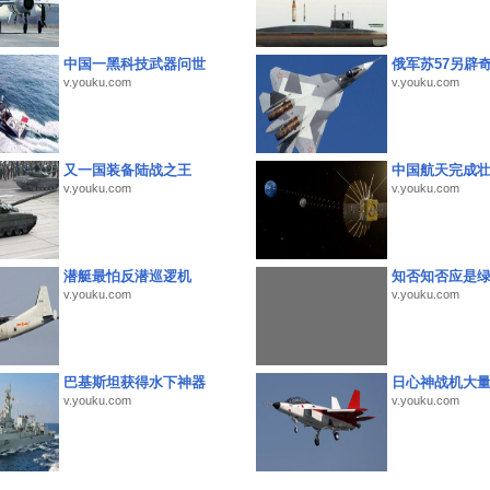
中国一黑科技武器问世
俄军苏57另辟
v.youku.com
v.youku.com
又一国装备陆战之王
中国航天完成
v.youku.com
v.youku.com
潜艇最怕反潜巡逻机
知否知否应是
v.youku.com
v.youku.com
巴基斯坦获得水下神器
日心神战机大
v.youku.com
v.youku.com