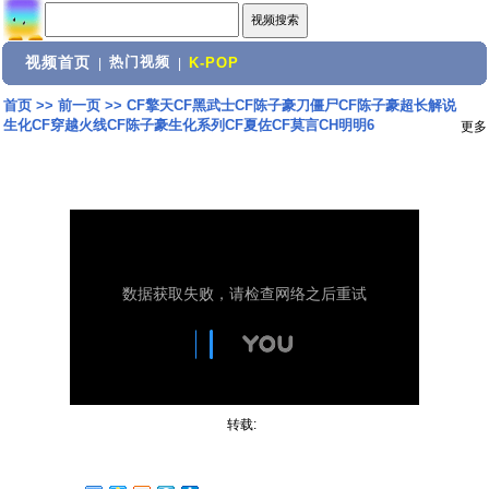
视频首页
热门视频
|
|
K-POP
首页
>>
前一页
>>
CF擎天CF黑武士CF陈子豪刀僵尸CF陈子豪超长解说
生化CF穿越火线CF陈子豪生化系列CF夏佐CF莫言CH明明6
更多
转载: