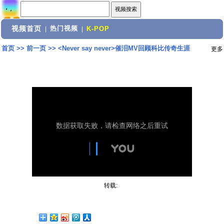
视频首页
热门视频
|
|
K-POP
首页
>>
前一页
>>
<Never say never>催泪MV回顾科比传奇生涯
更多
转载: