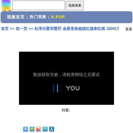
视频首页
热门视频
|
|
K-POP
首页
>>
前一页
>>
杜淳示爱宋慧乔 金星变身超级红娘牵红线 160413
更多
转载: