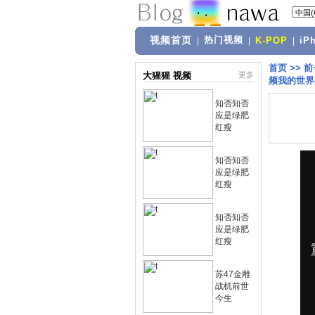
视频首页
热门视频
|
|
K-POP
|
iP
首页
>>
前
大猩猩 视频
更多
频我的世界
知否知否
应是绿肥
红瘦
知否知否
应是绿肥
红瘦
知否知否
应是绿肥
红瘦
苏47金雕
战机前世
今生