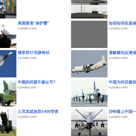
美国要涨“保护费”
知否知否应是
v.youku.com
v.youku.com
俄军苏57另辟奇径
潜艇最怕反潜
v.youku.com
v.youku.com
中国的武器不被认可?
中国为何还服
v.youku.com
v.youku.com
土耳其或放弃S400导弹
沙特看上中国
v.youku.com
v.youku.com