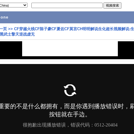
hone
一页
>>
CF穿越火线CF陈子豪CF夏佐CF莫言CH明明解说生化超长视频解说:
黑武士擎天逆战虚无