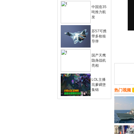
中国造35
吨推力航
发
苏57可携
带多枚核
导弹
国产天鹰
隐身战机
亮相
LOL主播
坑爹碉堡
集锦
热门视频