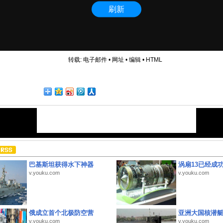
转载:
电子邮件
•
网址
•
编辑
•
HTML
巴基斯坦获得水下神器
涡扇13已经成功
v.youku.com
v.youku.com
俄成立首个北极防空营
亚洲大国核潜
v.youku.com
v.youku.com