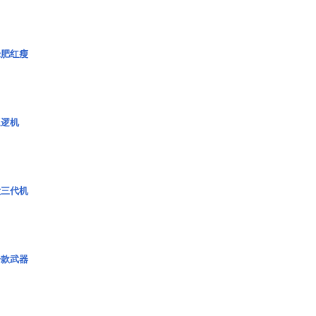
绿肥红瘦
巡逻机
役三代机
一款武器