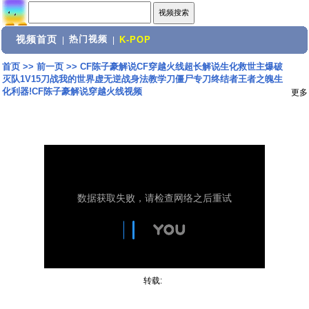
视频首页
热门视频
|
|
K-POP
首页
>>
前一页
>>
CF陈子豪解说CF穿越火线超长解说生化救世主爆破
灭队1V15刀战我的世界虚无逆战身法教学刀僵尸专刀终结者王者之魄生
化利器!CF陈子豪解说穿越火线视频
更多
转载: