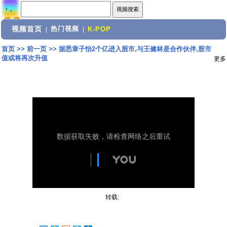
视频首页
热门视频
|
|
K-POP
首页
>>
前一页
>>
据悉章子怡2个亿进入股市,与王健林是合作伙伴,股市
值或将再次升值
更多
转载: