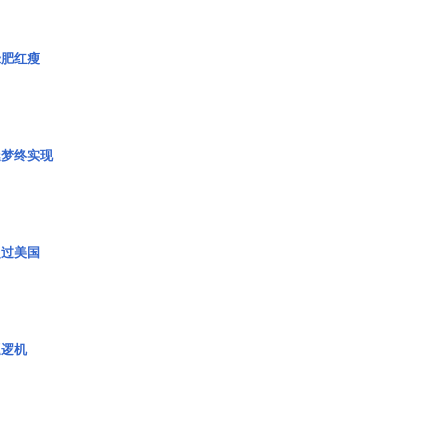
绿肥红瘦
艇梦终实现
超过美国
巡逻机