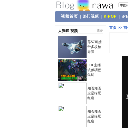
视频首页
热门视频
|
|
K-POP
|
iP
首页
>>
前
大猩猩 视频
更多
苏57可携
带多枚核
导弹
LOL主播
坑爹碉堡
集锦
知否知否
应是绿肥
红瘦
知否知否
应是绿肥
红瘦