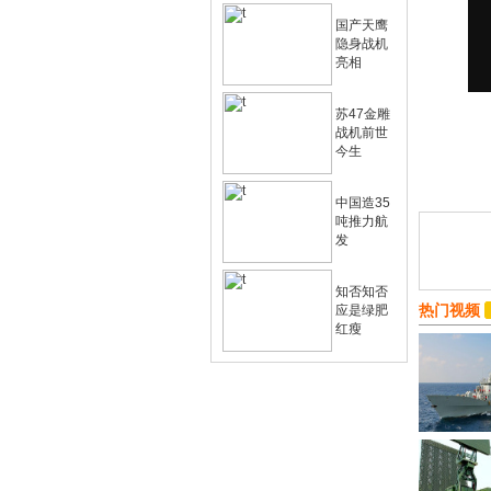
国产天鹰
隐身战机
亮相
苏47金雕
战机前世
今生
中国造35
吨推力航
发
知否知否
热门视频
应是绿肥
红瘦