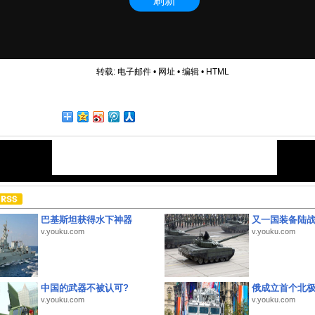
转载:
电子邮件
•
网址
•
编辑
•
HTML
巴基斯坦获得水下神器
又一国装备陆
v.youku.com
v.youku.com
中国的武器不被认可?
俄成立首个北
v.youku.com
v.youku.com