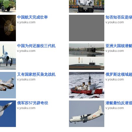
中国航天完成壮举
知否知否应是
v.youku.com
v.youku.com
中国为何还服役三代机
亚洲大国核潜
v.youku.com
v.youku.com
又有国家想买枭龙战机
俄罗斯这领域
v.youku.com
v.youku.com
俄军苏57另辟奇径
潜艇最怕反潜
v.youku.com
v.youku.com