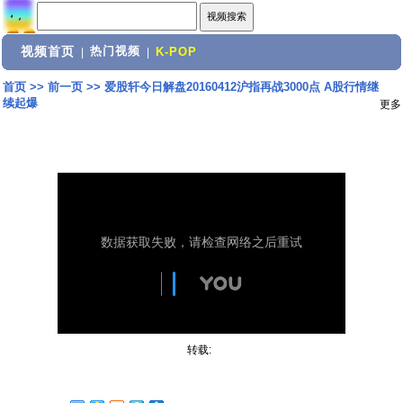
视频首页
热门视频
|
|
K-POP
首页
>>
前一页
>>
爱股轩今日解盘20160412沪指再战3000点 A股行情继
续起爆
更多
转载: